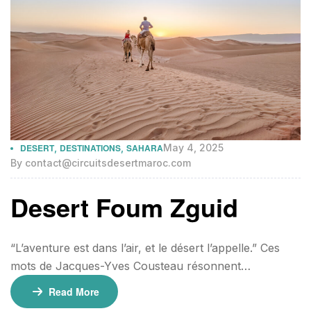
DESERT
,
DESTINATIONS
,
SAHARA
May 4, 2025
By
contact@circuitsdesertmaroc.com
Desert Foum Zguid
“L’aventure est dans l’air, et le désert l’appelle.” Ces
mots de Jacques-Yves Cousteau résonnent
particulièrement lorsqu’on parle du désert de Foum
Read More
Zguid, une destination unique qui offre une expérience