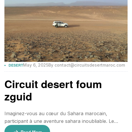
DESERT
May 6, 2025
By
contact@circuitsdesertmaroc.com
Circuit desert foum
zguid
Imaginez-vous au cœur du Sahara marocain,
participant à une aventure sahara inoubliable. Le
circuit Foum Zguid vous invite à explorer les paysages
Read More