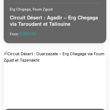
Erg Chigaga, Foum Zguid
Circuit Désert : Agadir – Erg Chegaga
via Taroudant et Taliouine
€
290.00
From
More Information