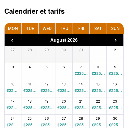
Calendrier et tarifs
MON
TUE
WED
THU
FRI
SAT
SUN
August 2026
27
28
29
30
31
1
2
3
4
5
6
7
8
9
€
225.0
€
225.0
€
225.0
0
0
0
10
11
12
13
14
15
16
€
225.0
€
225.0
€
225.0
€
225.0
€
225.0
€
225.0
€
225.0
0
0
0
0
0
0
0
17
18
19
20
21
22
23
€
225.0
€
225.0
€
225.0
€
225.0
€
225.0
€
225.0
€
225.0
0
0
0
0
0
0
0
24
25
26
27
28
29
30
€
225.0
€
225.0
€
225.0
€
225.0
€
225.0
€
225.0
€
225.0