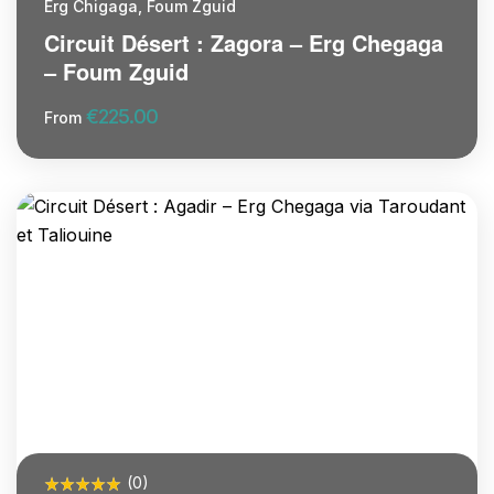
Erg Chigaga, Foum Zguid
Circuit Désert : Zagora – Erg Chegaga
– Foum Zguid
€
225.00
From
More Information
(0)