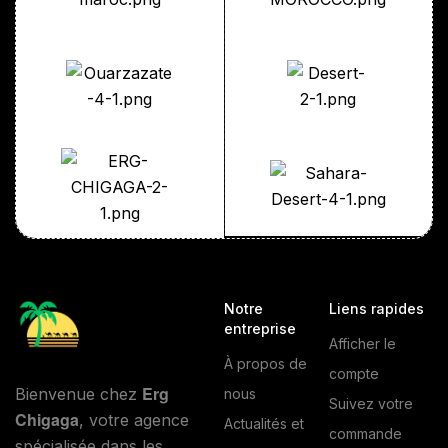
Notre
Liens rapides
entreprise
Afficher le
À propos de
compte
Erg
Bienvenue chez
nous
Suivez votre
Chigaga
, votre agence
Actualités et
commande
spécialisée dans les