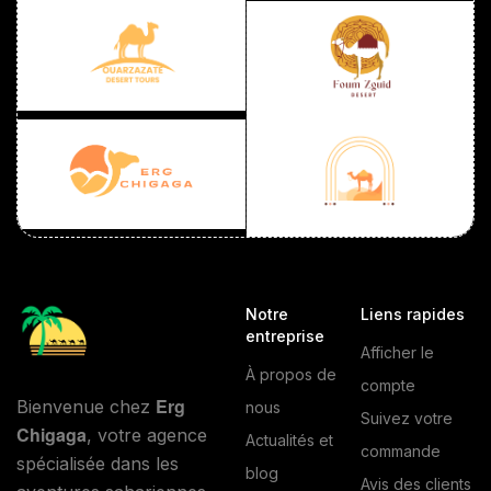
Notre
Liens rapides
entreprise
Afficher le
À propos de
compte
Erg
Bienvenue chez
nous
Suivez votre
Chigaga
, votre agence
Actualités et
commande
spécialisée dans les
blog
Avis des clients