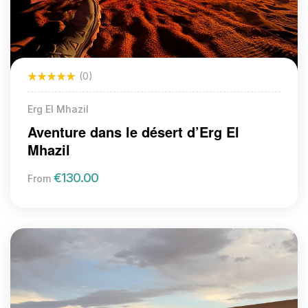
(0)
Erg El Mhazil
Aventure dans le désert d’Erg El
Mhazil
€
130.00
From