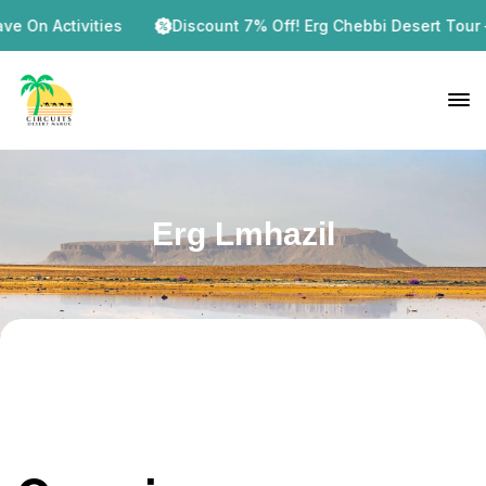
tivities
Discount 7% Off! Erg Chebbi Desert Tour – 2 Days 
Erg Lmhazil