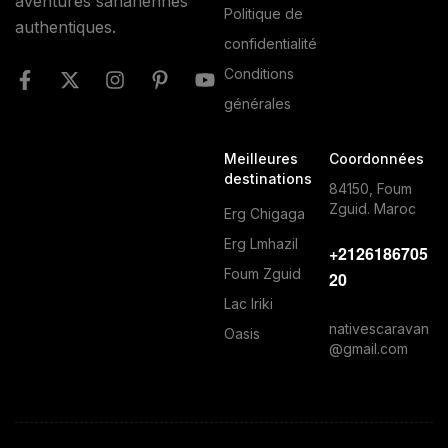
aventures sahariennes
Politique de
authentiques.
confidentialité
Conditions
générales
Meilleures
Coordonnées
destinations
84150, Foum
Zguid. Maroc
Erg Chigaga
Erg Lmhazil
+2126186705
Foum Zguid
20
Lac Iriki
nativescaravan
Oasis
@gmail.com