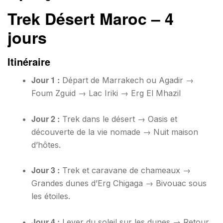
Trek Désert Maroc – 4
jours
Itinéraire
Jour 1 :
Départ de Marrakech ou Agadir →
Foum Zguid → Lac Iriki → Erg El Mhazil
Jour 2 :
Trek dans le désert → Oasis et
découverte de la vie nomade → Nuit maison
d’hôtes.
Jour 3 :
Trek et caravane de chameaux →
Grandes dunes d’Erg Chigaga → Bivouac sous
les étoiles.
Jour 4 :
Lever du soleil sur les dunes → Retour