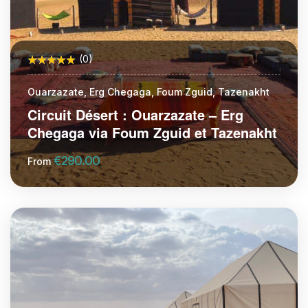
(0)
Ouarzazate, Erg Chegaga, Foum Zguid, Tazenakht
Circuit Désert : Ouarzazate – Erg
Chegaga via Foum Zguid et Tazenakht
€
290.00
From
More Information