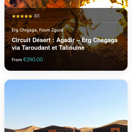
(0)
Erg Chigaga, Foum Zguid
Circuit Désert : Agadir – Erg Chegaga
via Taroudant et Taliouine
€
290.00
From
More Information