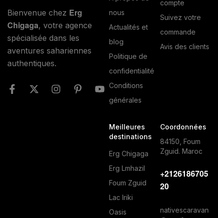
compte
Erg
Bienvenue chez
nous
Suivez votre
Chigaga
, votre agence
Actualités et
commande
spécialisée dans les
blog
Avis des clients
aventures sahariennes
Politique de
authentiques.
confidentialité
Conditions
générales
Meilleures
Coordonnées
destinations
84150, Foum
Zguid. Maroc
Erg Chigaga
Erg Lmhazil
+2126186705
Foum Zguid
20
Lac Iriki
nativescaravan
Oasis