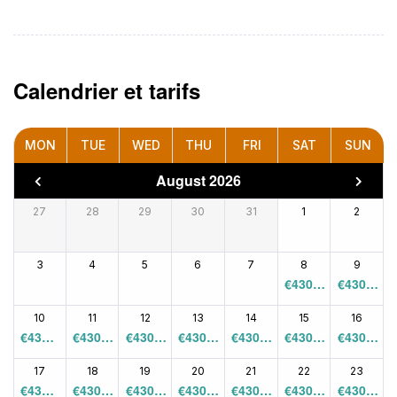
Calendrier et tarifs
MON
TUE
WED
THU
FRI
SAT
SUN
August 2026
27
28
29
30
31
1
2
3
4
5
6
7
8
9
€
430.0
€
430.0
0
0
10
11
12
13
14
15
16
€
430.0
€
430.0
€
430.0
€
430.0
€
430.0
€
430.0
€
430.0
0
0
0
0
0
0
0
17
18
19
20
21
22
23
€
430.0
€
430.0
€
430.0
€
430.0
€
430.0
€
430.0
€
430.0