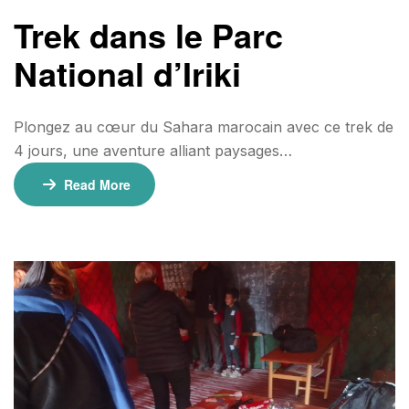
Trek dans le Parc
National d’Iriki
Plongez au cœur du Sahara marocain avec ce trek de
4 jours, une aventure alliant paysages
spectaculaires, rencontres nomades et nuitées sous
Read More
les étoiles. Entre randonnée dans les
dunes, expérience culturelle et dépaysement total, ce
voyage vous offre un parfait équilibre entre aventure
et immersion dans la vie du désert. ⏳ Durée : 4 Jours /
3 Nuits📍 Départ : Foum Zguid Informations Pratiques
💰 Tarif : 300€ […]