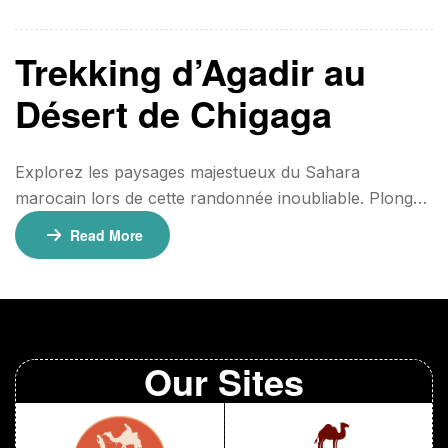
hors des sentiers battus. ⏳ Durée : 3 jours / 2 nuits
📍 Point de départ : Foum Zguid Équipement […]
Trekking d’Agadir au
Désert de Chigaga
Explorez les paysages majestueux du Sahara
marocain lors de cette randonnée inoubliable. Plongez
dans la sérénité du désert, découvrez sa diversité et
Read More
vivez une immersion unique dans la culture
nomade en traversant dunes spectaculaires, oasis
verdoyantes et vastes plaines désertiques. ⏳ Durée : 7
jours / 6 nuits📍 Point de départ : Agadir Informations
Pratiques 👜 Équipement recommandé : Chaussures de
Our Sites
randonnée confortables. Vêtements […]