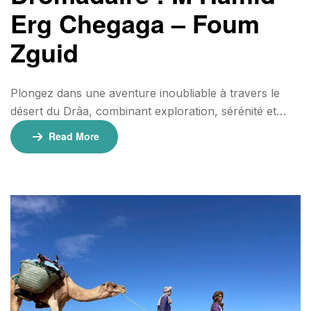
Erg Chegaga – Foum
Zguid
Plongez dans une aventure inoubliable à travers le
désert du Drâa, combinant exploration, sérénité et
immersion dans la vie nomade. Cette randonnée
Read More
chamelière vous mènera à travers des paysages
désertiques intacts, des dunes majestueuses et des
ciels étoilés enchanteurs. ⏳ Durée : 5 Jours / 4 Nuits
📍 Départ : M’Hamid Informations complémentaires
🕒 Durée de marche : environ 5 à 6 heures par […]