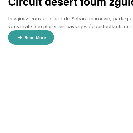
Circuit desert foum zgui
Imaginez-vous au cœur du Sahara marocain, participant
vous invite à explorer les paysages époustouflants du 
ses dunes de sable infini et ses oasis verdoyantes, ce 
Read More
découvrirez la beauté brute […]