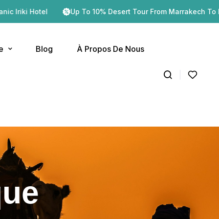
el
Up To 10% Desert Tour From Marrakech To Erg Chegag
e
Blog
À Propos De Nous
que