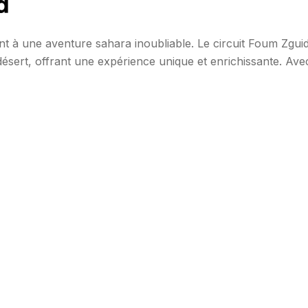
d
 à une aventure sahara inoubliable. Le circuit Foum Zgui
désert, offrant une expérience unique et enrichissante. Ave
circuit promet des moments inoubliables sous les étoiles. Vo