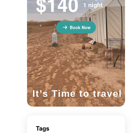
$140
1 night
Book Now
It’s Time to travel
Tags