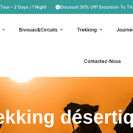
s / 1 Night
Discount 30% Off! Excursion To Titanic Iriki Hot
Bivouac&Circuits
Trekking
Journé
Contactez-Nous
ekking déserti