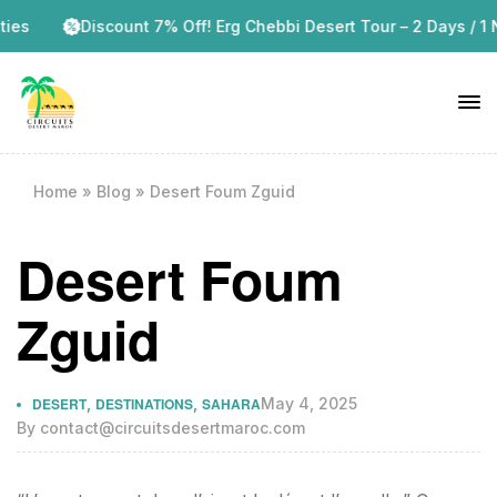
Discount 7% Off! Erg Chebbi Desert Tour – 2 Days / 1 Night
Home
»
Blog
»
Desert Foum Zguid
Desert Foum
Zguid
DESERT
,
DESTINATIONS
,
SAHARA
May 4, 2025
By
contact@circuitsdesertmaroc.com