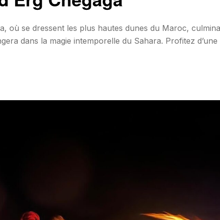
a, où se dressent les plus hautes dunes du Maroc, culmina
era dans la magie intemporelle du Sahara. Profitez d’une 
lité chaleureuse et panoramas époustouflants. ⏳ Durée : 2