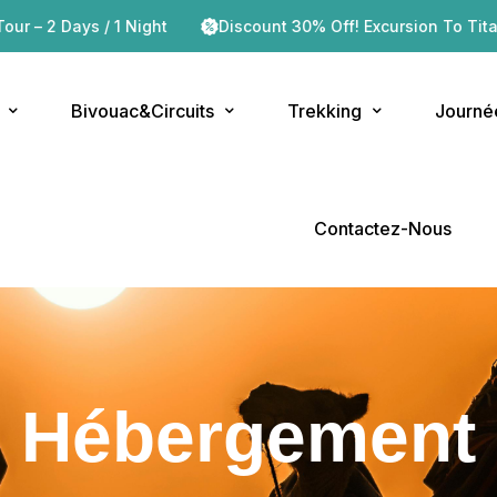
ght
Discount 30% Off! Excursion To Titanic Iriki Hotel
Bivouac&Circuits
Trekking
Journé
Contactez-Nous
Hébergement