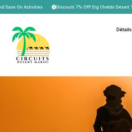
ies
Discount 7% Off! Erg Chebbi Desert Tour – 2 Days / 1 Ni
Détails