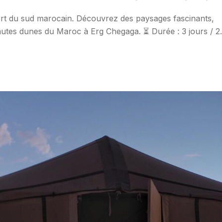
rt du sud marocain. Découvrez des paysages fascinants,
autes dunes du Maroc à Erg Chegaga. ⏳ Durée : 3 jours / 2
) 330€ par personne (pour les groupes de 4 personnes o