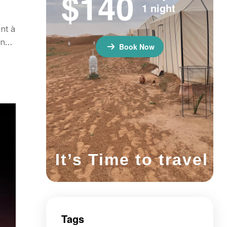
$140
1 night
nt à
nuit
Book Now
It’s Time to travel
Tags