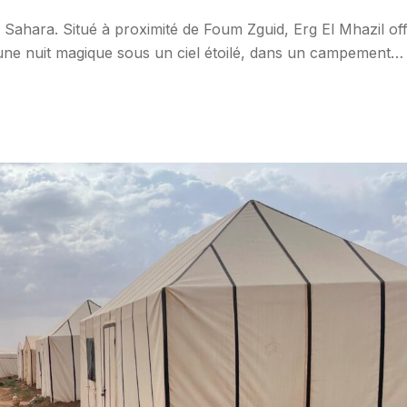
Sahara. Situé à proximité de Foum Zguid, Erg El Mhazil of
une nuit magique sous un ciel étoilé, dans un campement
. ⏳ Durée : 2 jours / 1 nuit📍 Point de départ : Foum Zguid