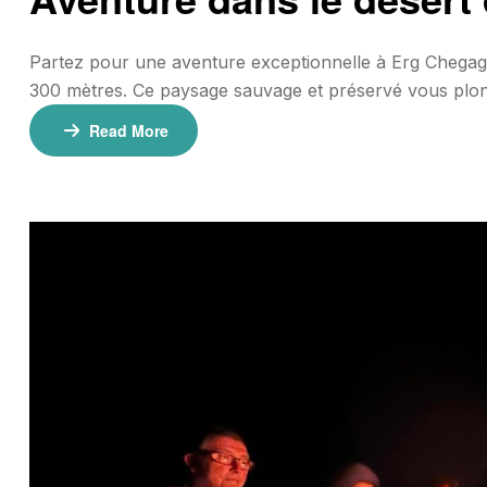
Partez pour une aventure exceptionnelle à Erg Chegag
300 mètres. Ce paysage sauvage et préservé vous plong
inoubliable dans un campement nomade, alliant hospita
Read More
jours / 1 nuit📍 Point de […]