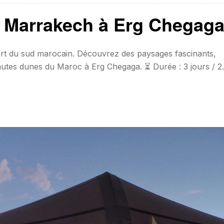
de Marrakech à Erg Chegag
rt du sud marocain. Découvrez des paysages fascinants,
autes dunes du Maroc à Erg Chegaga. ⏳ Durée : 3 jours / 2
) 330€ par personne (pour les groupes de 4 personnes o