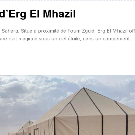
d’Erg El Mhazil
Sahara. Situé à proximité de Foum Zguid, Erg El Mhazil of
une nuit magique sous un ciel étoilé, dans un campement
. ⏳ Durée : 2 jours / 1 nuit📍 Point de départ : Foum Zguid