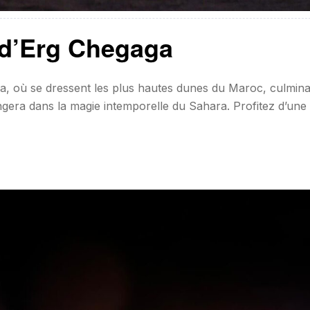
 d’Erg Chegaga
a, où se dressent les plus hautes dunes du Maroc, culmina
era dans la magie intemporelle du Sahara. Profitez d’une 
lité chaleureuse et panoramas époustouflants. ⏳ Durée : 2