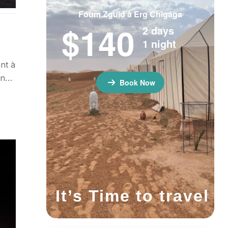
Foum Zguid à Erg Chigaga
$140
2 days
1 night
nt à
nuit
Book Now
It’s Time to travel