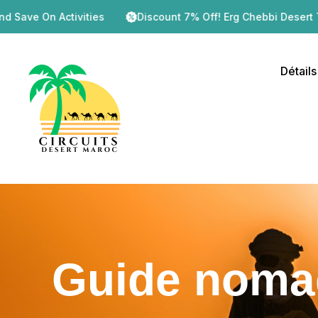
ies
Discount 7% Off! Erg Chebbi Desert Tour – 2 Days / 1 N
Détails
Guide nomad