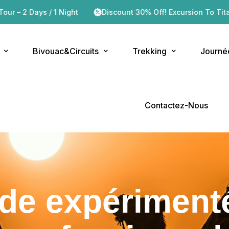
ight
Discount 30% Off! Excursion To Titanic Iriki Hotel
Bivouac&Circuits
Trekking
Journé
Contactez-Nous
e expérimenté