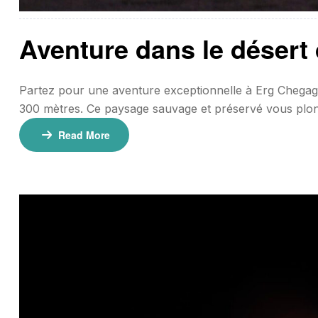
Aventure dans le désert
Partez pour une aventure exceptionnelle à Erg Chegag
300 mètres. Ce paysage sauvage et préservé vous plong
inoubliable dans un campement nomade, alliant hospita
Read More
jours / 1 nuit📍 Point de […]