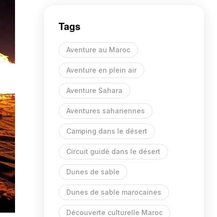
Tags
Aventure au Maroc
Aventure en plein air
Aventure Sahara
Aventures sahariennes
Camping dans le désert
Circuit guidé dans le désert
Dunes de sable
Dunes de sable marocaines
Découverte culturelle Maroc